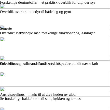
Forskellige denimstoffer – et praktisk overblik for dig, der syr
Overblik over krammedyr til både leg og pynt
Seneste
Overblik: Babyspejle med forskellige funktioner og løsninger
Overblik over målmandshandsker – inspiration til dit næste køb
Sakse i mange stilarter – fra klassisk til moderne
Ansigtspeelings – hjælp til at give huden ny glød
Se forskellige bakkeborde til stue, køkken og terrasse